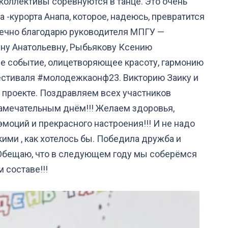
коллективы соревнуются в танце. Это очень
-курорта Анапа, которое, надеюсь, превратится
дечно благодарю руководителя МПГУ —
ину Анатольевну, Рыбьякову Ксению
не событие, олицетворяющее красоту, гармонию
Фестиваля #молодежкаонф23. Викторию Заику и
в проекте. Поздравляем всех участников
замечательным днём!!! Желаем здоровья,
 эмоций и прекрасного настроения!!! И не надо
кими , как хотелось бы. Победила дружба и
!!Обещаю, что в следующем году мы соберёмся
 составе!!!