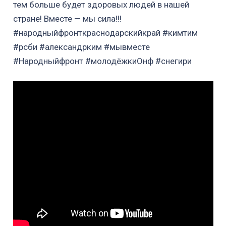
тем больше будет здоровых людей в нашей
стране! Вместе — мы сила!!!
#народныйфронткраснодарскийкрай #кимтим
#рсби #александрким #мывместе
#Народныйфронт #молодёжкиОнф #снегири