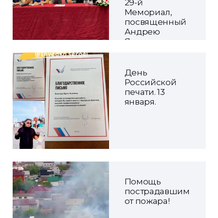
29-й
Мемориал,
посвященный
Андрею
Якутову
День
Российской
печати. 13
января.
Помощь
пострадавшим
от пожара!